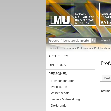
www.l
Startseite
Personen
Professuren
Prof. Reichen
AKTUELLES
Prof
ÜBER UNS
PERSONEN
Prof
Lehrstuhlinhaber
Professuren
Informa
Wissenschaft
Technik & Verwaltung
Doktoranden