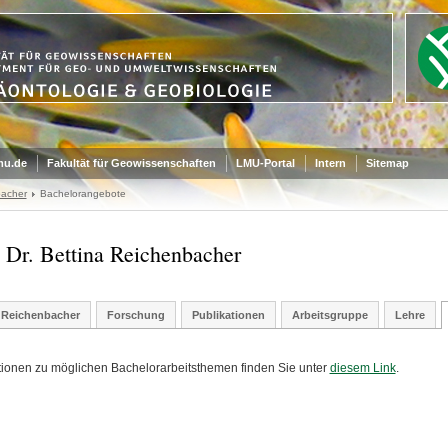
mu.de
Fakultät für Geowissenschaften
LMU-Portal
Intern
Sitemap
bacher
Bachelorangebote
. Dr. Bettina Reichenbacher
. Reichenbacher
Forschung
Publikationen
Arbeitsgruppe
Lehre
tionen zu möglichen Bachelorarbeitsthemen finden Sie unter
diesem Link
.